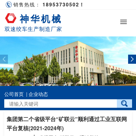
销售热线：
18953730502！
神华机械
双速绞车生产制造厂家
公司首页
|
企业动态
集团第二个省级平台“矿联云”顺利通过工业互联网
平台复核(2021-2024年)