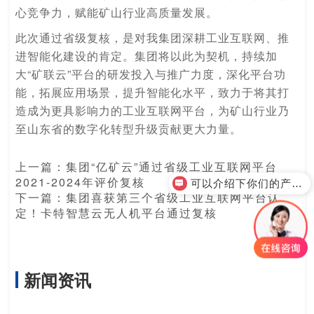
心竞争力，赋能矿山行业高质量发展。
此次通过省级复核，是对我集团深耕工业互联网、推
进智能化建设的肯定。集团将以此为契机，持续加
大
“矿联云”平台的研发投入与推广力度，深化平台功
能，拓展应用场景，提升智能化水平，致力于将其打
造成为更具影响力的工业互联网平台，为矿山行业乃
至山东省的数字化转型升级贡献更大力量。
上一篇：
集团“亿矿云”通过省级工业互联网平台
2021-2024年评价复核
可以介绍下你们的产品么？
下一篇：
集团喜获第三个省级工业互联网平台认
定！卡特智慧云无人机平台通过复核
新闻资讯