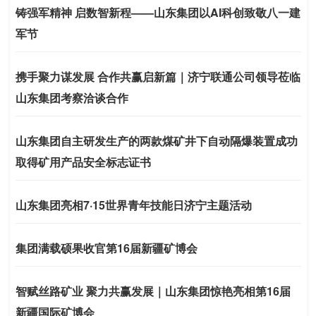
铸强军精神 启数智新程——山东集团以AI科创致敬八一建
军节
携手聚力谋发展 合作共赢启新篇｜济宁联通公司领导莅临
山东集团考察洽谈合作
山东集团自主研发生产的两款煤矿井下自动隔爆装置成功
取得矿用产品安全标志证书
山东集团亮相7·15世界青年技能日济宁主题活动
集团满载硕果收官第16届新疆矿博会
智赋丝路矿业 聚力共赢发展｜山东集团惊艳亮相第16届
新疆国际矿博会