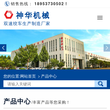
销售热线：
18953730502！
神华机械
双速绞车生产制造厂家
您的位置:
网站首页
>
产品中心
产品中心
/丰富产品等您采购！