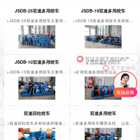
JSDB-25双速多用绞车
JSDB-19双速多用绞车
>JSDB-25双速多用绞车主要用于
>JSDB-19双速多用绞车具有快速
井下采煤工作面，综采设备及各类
和慢速两档速度，主要用于井下采
机电设备的搬迁等辅助运输工作，
煤工作面，综采设备及各类机电设
以及井下采掘工作面，进底车...
备的搬迁等辅助运输工作，以...
可以介绍下你们的产品么？
JSDB-10双速多用绞车
矿用双速多用绞车
看下能做吗
>JSDB-10双速多用绞车主要用于
>矿用双速多用绞车组成：包括底
井下采煤工作面，综采设备及各类
架、电动机、联轴器、制动闸、减
机电设备的搬迁等辅助运输工作，
速器、卷筒装置组成。
以及井下采掘工作面，进底车...
双速回柱绞车
双速多用绞车
>双速回柱绞车具有快速和慢速两
>双速多用绞车哪里去找， 山东神
档速度，主要用于井下采煤工作
华机械来把货找。
面，综采设备及各类机电设备的搬