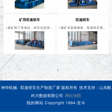
迁等辅助运输工作，以及井下采掘
工作...
矿用双速绞车
双速绞车
>煤矿除了单体柱，绞车也是很突
>煤矿支架很难移，双速绞车显威
出。 神华绞车来报道，双速类型
仪。 若问我是哪一个，山东神华
型号齐。
一大器。
1
神华机械 - 双速绞车生产制造厂家 版权所有 技术支持：山东酷
科大数据有限公司
网站地图
我的网站 Copyright 1994-至今