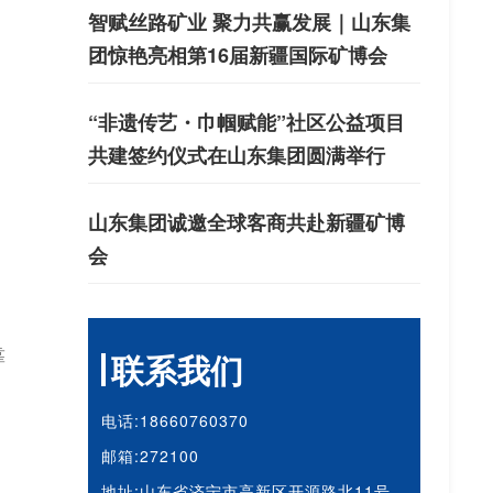
智赋丝路矿业 聚力共赢发展｜山东集
团惊艳亮相第16届新疆国际矿博会
“非遗传艺・巾帼赋能”社区公益项目
共建签约仪式在山东集团圆满举行
山东集团诚邀全球客商共赴新疆矿博
会
靠
联系我们
电话:18660760370
邮箱:272100
地址:山东省济宁市高新区开源路北11号