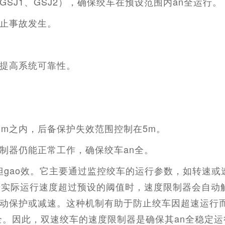
GSJ1
、
GSJ2
），确保绞车在预设范围内
an
全
运行。
止事故发生。
提高系统可靠性。
0m
之内，后备保护失效范围控制在
5m
。
制器仍能正常工作，确保绞车
an
全
。
但
gao
效。它主要通过监控绞车的运行参数，如转速或
的实际运行速度超过预设的阈值时，速度限制器会自动
动保护或减速。这种机制有助于防止绞车因超速运行
全
。因此，双速绞车的速度限制器是确保其
an
全
稳定运