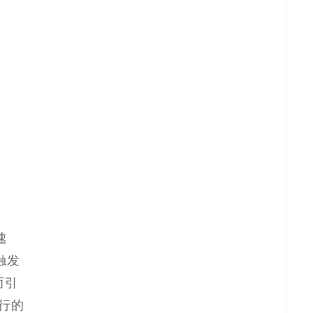
速
触发
而引
行的