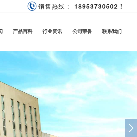
销售热线：
18953730502！
闻
产品
百科
行业
资讯
公司
荣誉
联系
我们