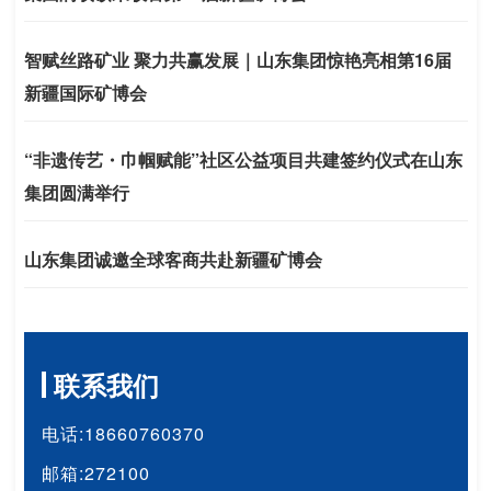
智赋丝路矿业 聚力共赢发展｜山东集团惊艳亮相第16届
新疆国际矿博会
“非遗传艺・巾帼赋能”社区公益项目共建签约仪式在山东
集团圆满举行
山东集团诚邀全球客商共赴新疆矿博会
联系我们
电话:18660760370
邮箱:272100