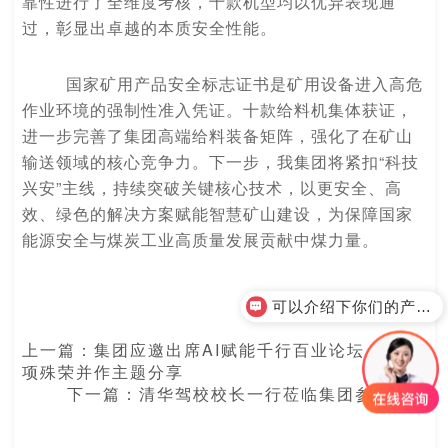
靠性进行了全维度考核，十款机型均以优异表现通
过，彰显出卓越的本质安全性能。
国家矿用产品安全标志证书是矿用设备进入高危
作业环境的强制性准入凭证。十款给料机集体获证，
进一步完善了集团高端给料装备矩阵，强化了在矿山
输送领域的核心竞争力。下一步，我集团将紧扣“科技
兴安”主线，持续突破关键核心技术，以更安全、高
效、绿色的解决方案赋能智慧矿山建设，为保障国家
能源安全与煤炭工业高质量发展贡献中煤力量。
可以介绍下你们的产品么？
上一篇：
集团应邀出席AI赋能千行百业论坛 揽获双
项殊荣并作主题分享
下一篇：
清华驾校校长一行莅临集团参观指导