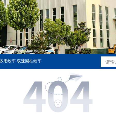
多用绞车
双速回柱绞车