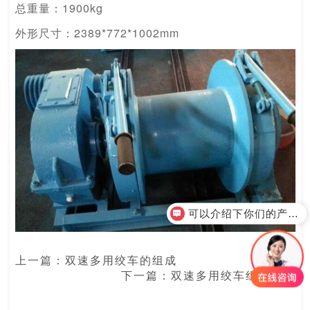
总重量：1900kg
外形尺寸：2389*772*1002mm
可以介绍下你们的产品么？
上一篇：
双速多用绞车的组成
下一篇：
双速多用绞车组成架构