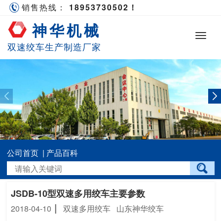
销售热线：
18953730502！
神华机械
双速绞车生产制造厂家
公司首页
|
产品百科
JSDB-10型双速多用绞车主要参数
|
2018-04-10
双速多用绞车
山东神华绞车