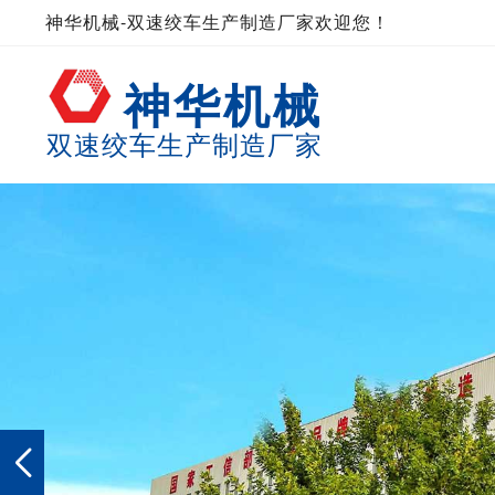
神华机械-双速绞车生产制造厂家欢迎您！
神华机械
双速绞车生产制造厂家