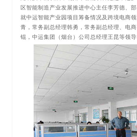
区智能制造产业发展推进中心主任李芳德、部
就中运智能产业园项目筹备情况及跨境电商领
青，常务副总经理韩勇，常务副总经理、电商
锟，中运集团（烟台）公司总经理王昆等领导