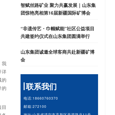
智赋丝路矿业 聚力共赢发展｜山东集
团惊艳亮相第16届新疆国际矿博会
“非遗传艺・巾帼赋能”社区公益项目
共建签约仪式在山东集团圆满举行
山东集团诚邀全球客商共赴新疆矿博
会
、我
导详
域的
联系我们
导的
电话:18660760370
项目
邮箱:272100
地址:山东省济宁市高新区开源路北11号