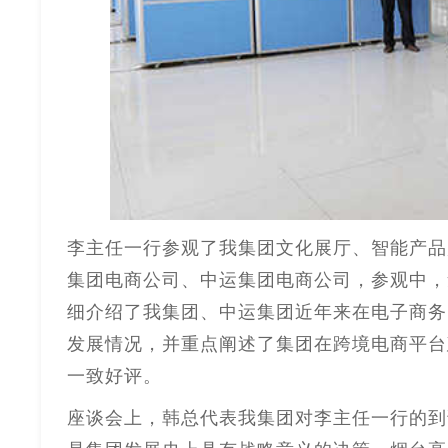
李主任一行参观了我集团文化展厅、智能产品
集团电商公司、中运集团电商公司，参观中，
细介绍了我集团、中运集团近年来在电子商务
发展情况，并重点阐述了集团在跨境电商平台
一致好评。
座谈会上，韩总代表我集团对李主任一行的到