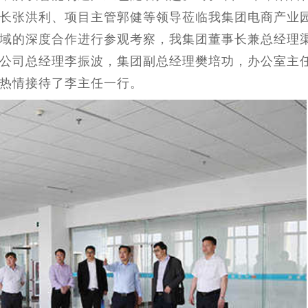
长张洪利、项目主管郭健等领导莅临我集团电商产业
域的深度合作进行参观考察，我集团董事长兼总经理
公司总经理李振波，集团副总经理樊培功，办公室主
热情接待了李主任一行。