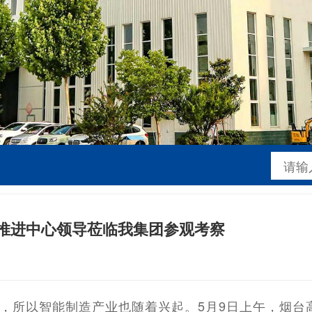
推进中心领导莅临我集团参观考察
，所以智能制造产业也随着兴起。5月9日上午，烟台