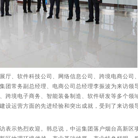
展厅、软件科技公司、网络信息公司、跨境电商公司
集团常务副总经理、电商公司总经理李振波为来访领
、跨境电子商务、智能装备制造、软件研发等多个领
建设运营方面的先进经验和突出成就，受到了来访领
访表示热烈欢迎。韩总说，中运集团落户烟台高新区