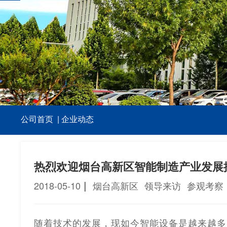
公司首页
|
企业动态
热烈欢迎烟台高新区智能制造产业发展
|
2018-05-10
烟台高新区
领导来访
参观考察
随着技术的发展，现如今智能设备是越来越多