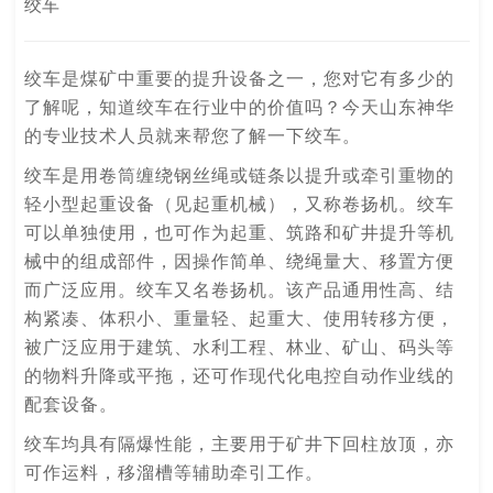
绞车
绞车是煤矿中重要的提升设备之一，您对它有多少的
了解呢，知道绞车在行业中的价值吗？今天山东神华
的专业技术人员就来帮您了解一下绞车。
绞车是用卷筒缠绕钢丝绳或链条以提升或牵引重物的
轻小型起重设备（见起重机械），又称卷扬机。绞车
可以单独使用，也可作为起重、筑路和矿井提升等机
械中的组成部件，因操作简单、绕绳量大、移置方便
而广泛应用。绞车又名卷扬机。该产品通用性高、结
构紧凑、体积小、重量轻、起重大、使用转移方便，
被广泛应用于建筑、水利工程、林业、矿山、码头等
的物料升降或平拖，还可作现代化电控自动作业线的
配套设备。
绞车均具有隔爆性能，主要用于矿井下回柱放顶，亦
可作运料，移溜槽等辅助牵引工作。