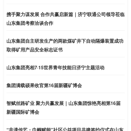
携手聚力谋发展 合作共赢启新篇｜济宁联通公司领导莅临
山东集团考察洽谈合作
山东集团自主研发生产的两款煤矿井下自动隔爆装置成功
取得矿用产品安全标志证书
山东集团亮相7·15世界青年技能日济宁主题活动
集团满载硕果收官第16届新疆矿博会
智赋丝路矿业 聚力共赢发展｜山东集团惊艳亮相第16届
新疆国际矿博会
“非遗传艺・巾帼赋能”社区公益项目共建签约仪式在山东