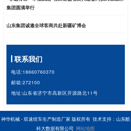
集团圆满举行
山东集团诚邀全球客商共赴新疆矿博会
联系我们
电话:18660760370
邮箱:272100
地址:山东省济宁市高新区开源路北11号
神华机械 - 双速绞车生产制造厂家 版权所有 技术支持：山东酷
科大数据有限公司
网站地图