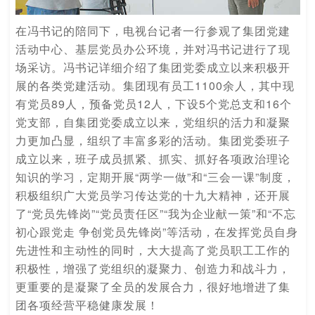
在冯书记的陪同下，电视台记者一行参观了集团党建
活动中心、基层党员办公环境，并对冯书记进行了现
场采访。冯书记详细介绍了集团党委成立以来积极开
展的各类党建活动。集团现有员工1100余人，其中现
有党员89人，预备党员12人，下设5个党总支和16个
党支部，自集团党委成立以来，党组织的活力和凝聚
力更加凸显，组织了丰富多彩的活动。集团党委班子
成立以来，班子成员抓紧、抓实、抓好各项政治理论
知识的学习，定期开展“两学一做”和“三会一课”制度，
积极组织广大党员学习传达党的十九大精神，还开展
了“党员先锋岗”“党员责任区”“我为企业献一策”和“不忘
初心跟党走 争创党员先锋岗”等活动，在发挥党员自身
先进性和主动性的同时，大大提高了党员职工工作的
积极性，增强了党组织的凝聚力、创造力和战斗力，
更重要的是凝聚了全员的发展合力，很好地增进了集
团各项经营平稳健康发展！