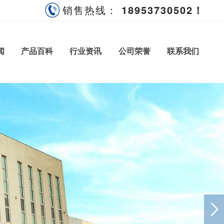
销售热线：
18953730502！
闻
产品
百科
行业
资讯
公司
荣誉
联系
我们