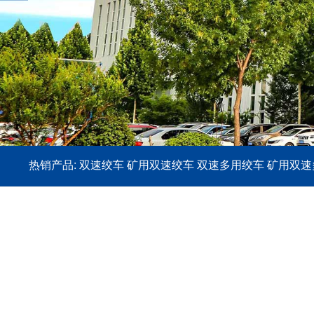
热销产品:
双速绞车
矿用双速绞车
双速多用绞车
矿用双速