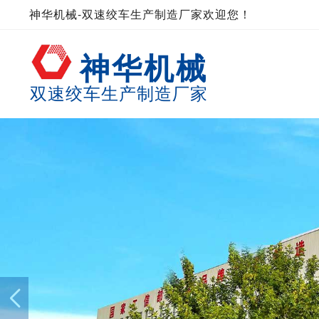
神华机械-双速绞车生产制造厂家欢迎您！
神华机械
双速绞车生产制造厂家