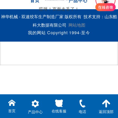
首页
产品中心
哎呀！页面走丢了！
神华机械 - 双速绞车生产制造厂家 版权所有 技术支持：山东酷
科大数据有限公司
网站地图
我的网站 Copyright 1994-至今
首页
在线客服
电话
返回顶部
产品中心