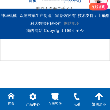
首页
产品中心
哎呀！页面走丢了！
神华机械 - 双速绞车生产制造厂家 版权所有 技术支持：山东酷
科大数据有限公司
网站地图
我的网站 Copyright 1994-至今
首页
在线客服
电话
返回顶部
产品中心